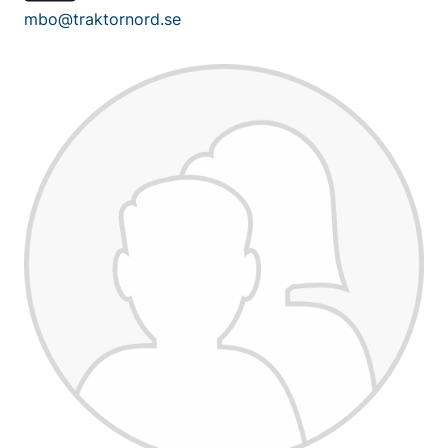
mbo@traktornord.se