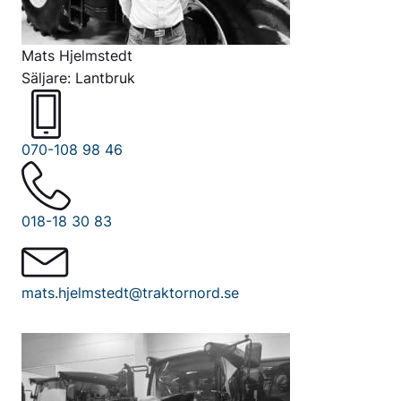
Mats Hjelmstedt
Säljare: Lantbruk
070-108 98 46
018-18 30 83
mats.hjelmstedt@traktornord.se