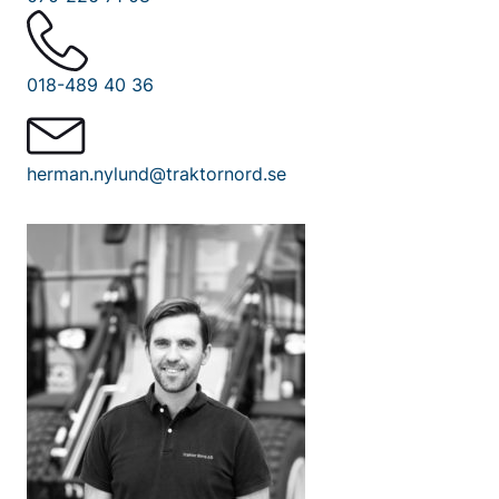
018-489 40 36
herman.nylund@traktornord.se