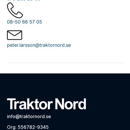
08-50 66 57 05
peter.larsson@traktornord.se
info@traktornord.se
Org: 556782-9345