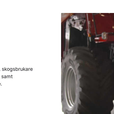
e, skogsbrukare
r samt
.