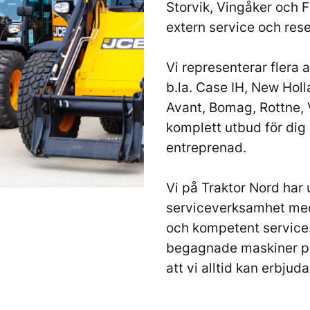
Storvik, Vingåker och 
extern service och res
Vi representerar fler
b.la. Case IH, New Holl
Avant, Bomag, Rottne, 
komplett utbud för dig
entreprenad.
Vi på Traktor Nord har 
serviceverksamhet med
och kompetent service. 
begagnade maskiner på 
att vi alltid kan erbju