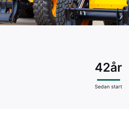
Palms ett världsledande
ation av kraft
varumärke på både
ngsförmåga
skogsvagnar & skogskranar.
treprenad och
1
2
Nästa →
ens mest sålda
42
år
Sedan start