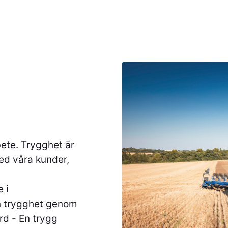
bete. Trygghet är
ed våra kunder,
 i
en trygghet genom
rd - En trygg