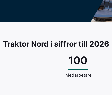
AVANT
Pöttinger bidrar till en
ständigt pågående ökning av
Perfekt kombin
effektiviteten och kvaliteten
och manövreri
inom agrarproduktion.
inom bygg, en
lantbruk.
BIGAB
Traktor Nord i siffror till
2026
BIGAB är nord
växlarvagn.
100
Medarbetare