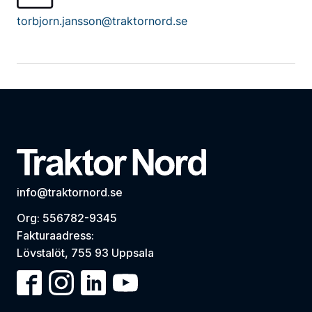
torbjorn.jansson@traktornord.se
info@traktornord.se
Org: 556782-9345
Fakturaadress:
Lövstalöt, 755 93 Uppsala