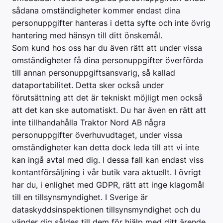
sådana omständigheter kommer endast dina
personuppgifter hanteras i detta syfte och inte övrig
hantering med hänsyn till ditt önskemål.
Som kund hos oss har du även rätt att under vissa
omständigheter få dina personuppgifter överförda
till annan personuppgiftsansvarig, så kallad
dataportabilitet. Detta sker också under
förutsättning att det är tekniskt möjligt men också
att det kan ske automatiskt. Du har även en rätt att
inte tillhandahålla Traktor Nord AB några
personuppgifter överhuvudtaget, under vissa
omständigheter kan detta dock leda till att vi inte
kan ingå avtal med dig. I dessa fall kan endast viss
kontantförsäljning i vår butik vara aktuellt. I övrigt
har du, i enlighet med GDPR, rätt att inge klagomål
till en tillsynsmyndighet. I Sverige är
dataskyddsinspektionen tillsynsmyndighet och du
vänder dig såldes till dem för hjälp med ditt ärende.