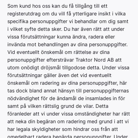
Som kund hos oss kan du få tillgång till ett
registerutdrag om du vill få ytterligare insikt i vilka
specifika personuppgifter vi behandlar om dig samt
i vilket syfte detta sker. Du har även rätt att under
vissa förutsättningar kunna ändra, radera eller
invända mot behandlingen av dina personuppgifter.
Vid eventuellt önskemål om rättelse av dina
personuppgifter eftersträvar Traktor Nord AB att
utom onödigt dröjsmål tillgodose detta. Under vissa
förutsättningar gäller även det vid eventuellt
önskemål om radering av dina personuppgifter, här
tas dock bland annat hänsyn till personuppgifternas
nödvändighet för de ändamål de insamlades in för
samt på vilken rättslig grund de vilar. Detta
föranleder att vi under vissa omständigheter har rätt
att neka din begäran om radering med grund i att vi
har legala skyldigheter som hindrar oss från att
omedelbart radera begärda personuppgifter. Under