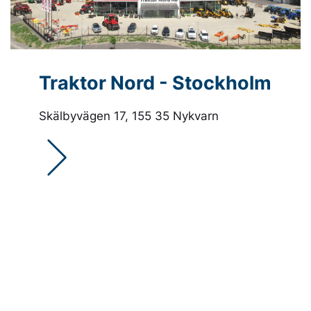
AVANT
Pöttinger bidrar till en
ständigt pågående ökning av
Perfekt kombin
effektiviteten och kvaliteten
och manövreri
inom agrarproduktion.
inom bygg, en
lantbruk.
Traktor Nord - Stockholm
BIGAB
Skälbyvägen 17, 155 35 Nykvarn
BIGAB är nord
växlarvagn.