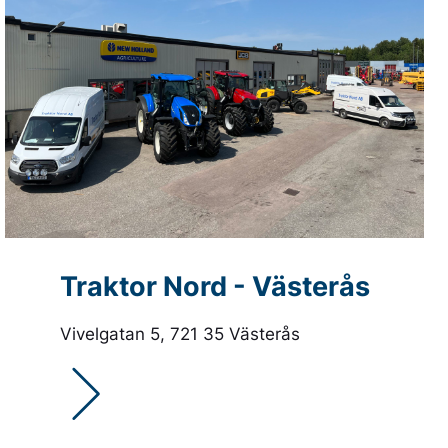
Palms ett världsledande
ation av kraft
varumärke på både
ngsförmåga
skogsvagnar & skogskranar.
treprenad och
1
2
Nästa →
ens mest sålda
Traktor Nord - Västerås
Vivelgatan 5, 721 35 Västerås