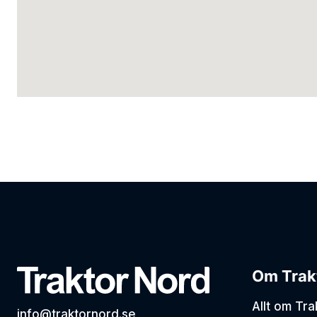
Om Trak
Allt om Tr
info@traktornord.se