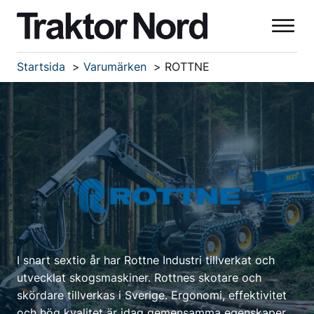
Startsida
Varumärken
ROTTNE
I snart sextio år har Rottne Industri tillverkat och
utvecklat skogsmaskiner. Rottnes skotare och
skördare tillverkas i Sverige. Ergonomi, effektivitet
och hög kvalitet är idag gemensamma egenskaper