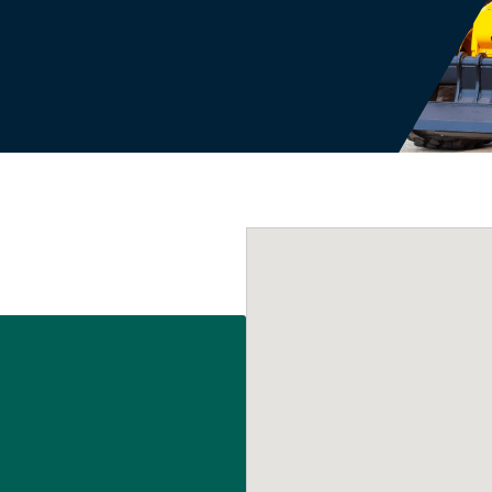
AVANT
Pöttinger bidrar till en
ständigt pågående ökning av
Perfekt kombin
effektiviteten och kvaliteten
och manövreri
inom agrarproduktion.
inom bygg, en
lantbruk.
BIGAB
BIGAB är nord
växlarvagn.