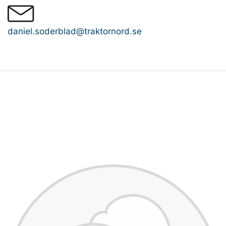
daniel.soderblad@traktornord.se