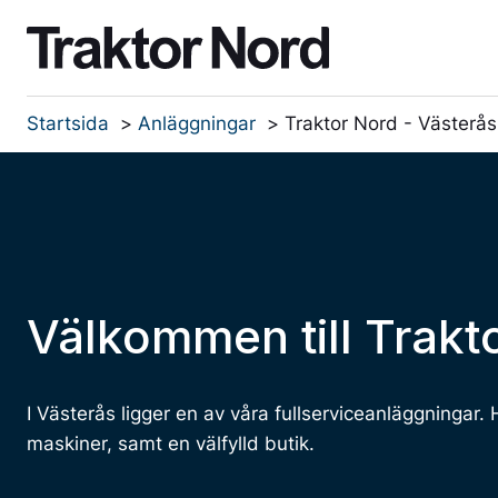
Startsida
Anläggningar
Traktor Nord - Västerås
Försäljning
Nytt & Begagnat
Traktor Nord AB
Lantb
VÅ
Ny
Utforska våra produkter och kom i
Traktor Nord tillhandahåller både nya
Lär känna oss på Traktor Nord!
kontakt med våra säljare
och begagnade maskiner och redskap.
Be
Alla varumärken
Välkommen till
Trakt
Kontaktpersoner
I Västerås ligger en av våra fullserviceanläggningar.
maskiner, samt en välfylld butik.