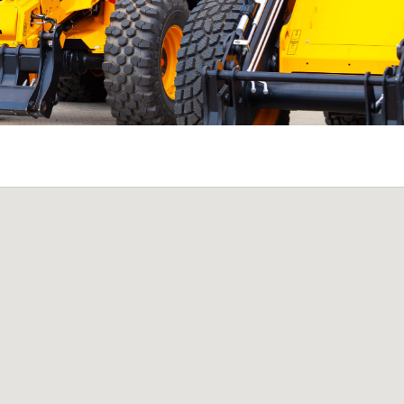
Palms ett världsledande
ation av kraft
varumärke på både
ngsförmåga
skogsvagnar & skogskranar.
treprenad och
1
2
Nästa →
ens mest sålda