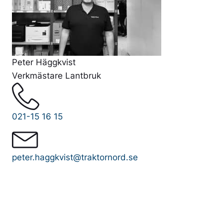
Peter Häggkvist
Verkmästare Lantbruk
021-15 16 15
peter.haggkvist@traktornord.se