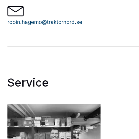
robin.hagemo@traktornord.se
Service