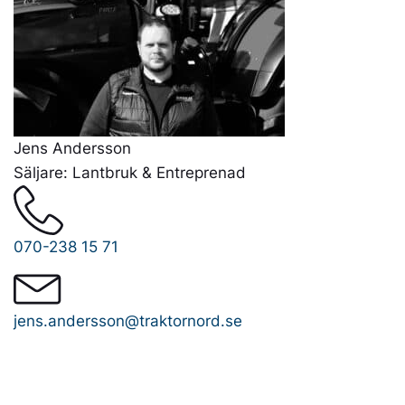
Jens Andersson
Säljare: Lantbruk & Entreprenad
070-238 15 71
jens.andersson@traktornord.se