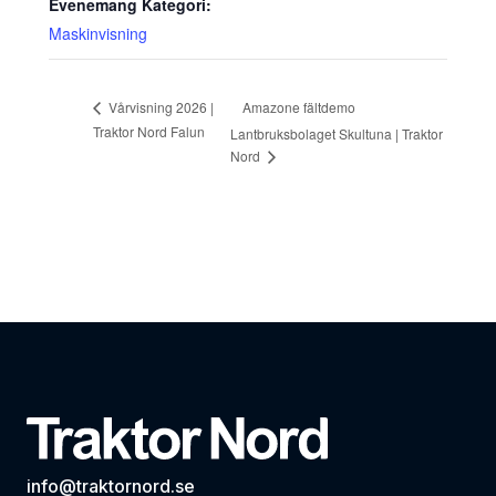
Evenemang Kategori:
Maskinvisning
Amazone fältdemo
Vårvisning 2026 |
Traktor Nord Falun
Lantbruksbolaget Skultuna | Traktor
Nord
info@traktornord.se