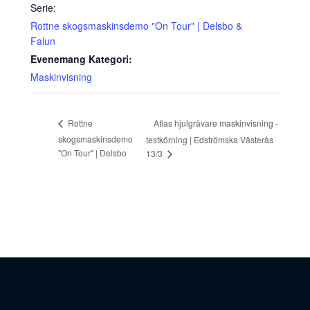
Serie:
Rottne skogsmaskinsdemo "On Tour" | Delsbo &
Falun
Evenemang Kategori:
Maskinvisning
Atlas hjulgrävare maskinvisning -
Rottne
skogsmaskinsdemo
testkörning | Edströmska Västerås
"On Tour" | Delsbo
13/3