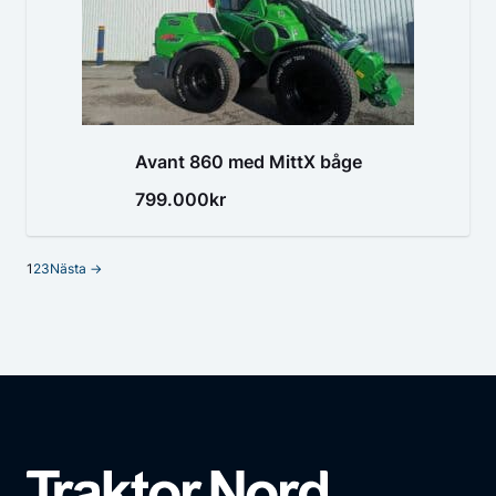
Avant 860 med MittX båge
799.000kr
1
2
3
Nästa →