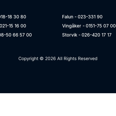
AVANT
Pöttinger bidrar till en
ständigt pågående ökning av
Perfekt kombin
effektiviteten och kvaliteten
och manövreri
018-18 30 80
Falun -
023-331 90
inom agrarproduktion.
inom bygg, en
021-15 16 00
Vingåker -
0151-75 07 00
lantbruk.
08-50 66 57 00
Storvik -
026-420 17 17
BIGAB
BIGAB är nord
växlarvagn.
Copyright © 2026 All Rights Reserved