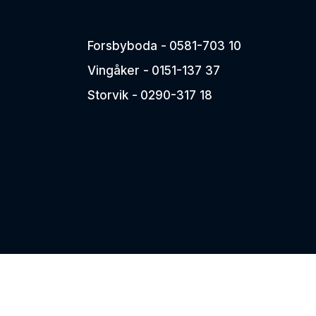
Palms ett världsledande
ation av kraft
varumärke på både
ngsförmåga
skogsvagnar & skogskranar.
Forsbyboda -
0581-703 10
treprenad och
1
2
Nästa →
Vingåker -
0151-137 37
Storvik -
0290-317 18
ens mest sålda