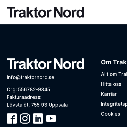
Försäljning
Nytt & Begagnat
Traktor Nord AB
Lantb
VÅ
Ny
Utforska våra produkter och kom i
Traktor Nord tillhandahåller både nya
Lär känna oss på Traktor Nord!
Om Trak
kontakt med våra säljare
och begagnade maskiner och redskap.
Be
Allt om Tr
Alla varumärken
info@traktornord.se
Hitta oss
Org: 556782-9345
Kontaktpersoner
Karriär
Fakturaadress:
Integritets
Lövstalöt, 755 93 Uppsala
Cookies