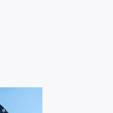
Palms ett världsledande
ation av kraft
varumärke på både
ngsförmåga
skogsvagnar & skogskranar.
treprenad och
1
2
Nästa →
ens mest sålda