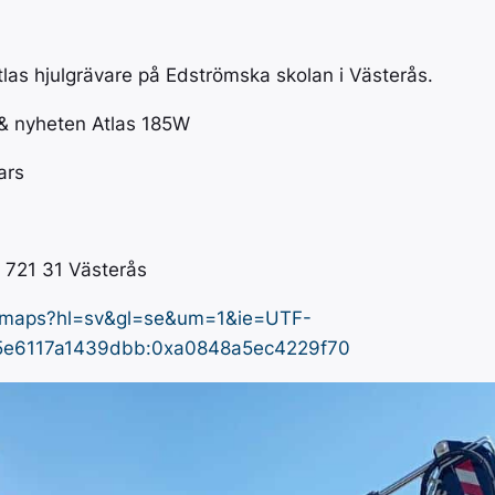
AVANT
Pöttinger bidrar till en
ständigt pågående ökning av
Perfekt kombin
effektiviteten och kvaliteten
och manövreri
las hjulgrävare på Edströmska skolan i Västerås.
inom agrarproduktion.
inom bygg, en
lantbruk.
& nyheten Atlas 185W
BIGAB
ars
BIGAB är nord
växlarvagn.
 721 31 Västerås
m/maps?hl=sv&gl=se&um=1&ie=UTF-
5e6117a1439dbb:0xa0848a5ec4229f70