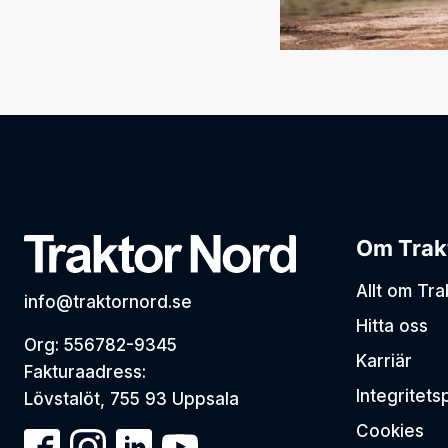
Om Trak
Allt om Tr
info@traktornord.se
Hitta oss
Org: 556782-9345
Karriär
Fakturaadress:
Integritets
Lövstalöt, 755 93 Uppsala
Cookies