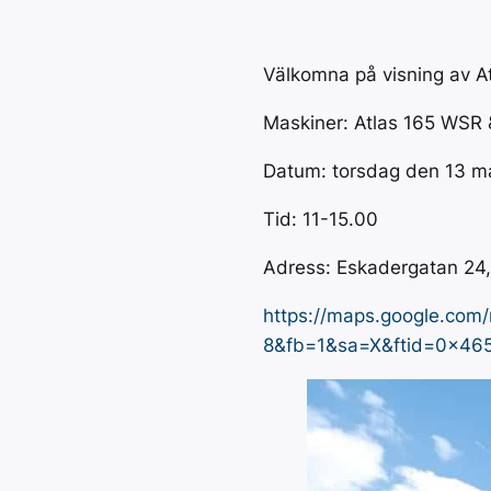
Välkomna på visning av At
Maskiner: Atlas 165 WSR 
Datum: torsdag den 13 m
Tid: 11-15.00
Adress: Eskadergatan 24,
https://maps.google.co
8&fb=1&sa=X&ftid=0x46