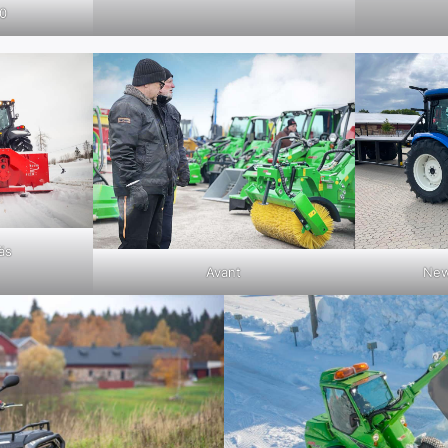
0
äs
Avant
New