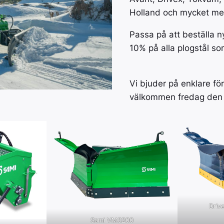
Holland och mycket me
Passa på att beställa ny
10% på alla plogstål s
Vi bjuder på enklare fö
välkommen fredag den
Driv
Sami VM3200