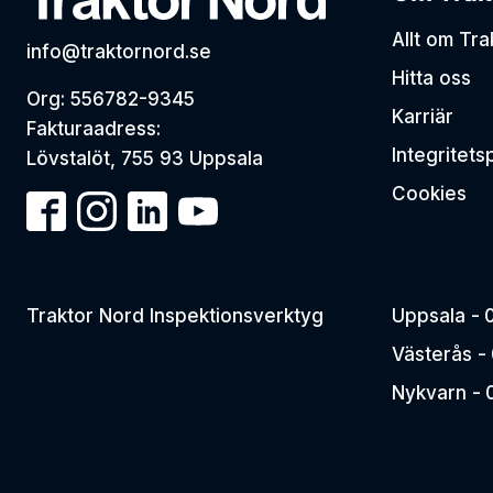
Allt om Tr
info@traktornord.se
Hitta oss
Org: 556782-9345
Karriär
Fakturaadress:
Integritets
Lövstalöt, 755 93 Uppsala
Cookies
Traktor Nord Inspektionsverktyg
Uppsala -
Västerås -
Nykvarn -