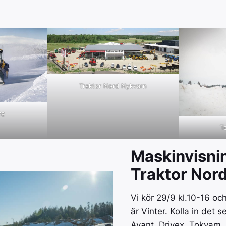
AVANT
Pöttinger bidrar till en
ständigt pågående ökning av
Perfekt kombin
effektiviteten och kvaliteten
och manövreri
inom agrarproduktion.
inom bygg, en
lantbruk.
BIGAB
Traktor Nord Nykvarn
BIGAB är nord
växlarvagn.
re
T
Maskinvisni
Traktor Nord
Vi kör 29/9 kl.10-16 oc
är Vinter. Kolla in det 
Avant, Drivex, Tokvam