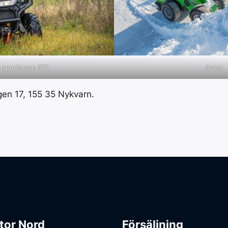
Avant
s sportsman 570
en 17, 155 35 Nykvarn.
tor Nord
Försäljning