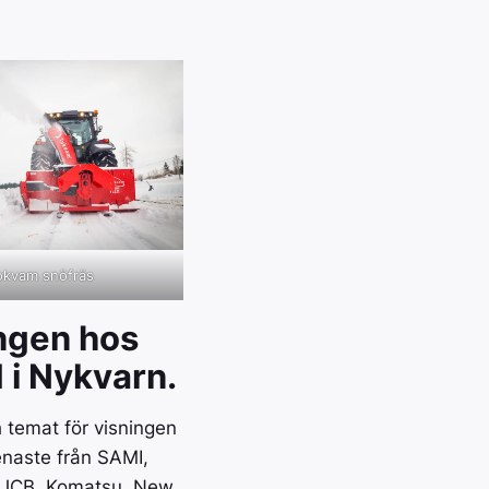
Palms ett världsledande
ation av kraft
varumärke på både
ngsförmåga
skogsvagnar & skogskranar.
treprenad och
1
2
Nästa →
ens mest sålda
okvam snöfräs
ngen hos
 i Nykvarn.
h temat för visningen
senaste från SAMI,
, JCB, Komatsu, New