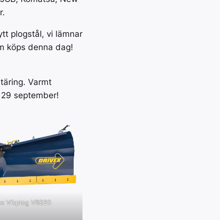
r.
tt plogstål, vi lämnar
om köps denna dag!
rtäring. Varmt
 29 september!
ex Vikplog VB320