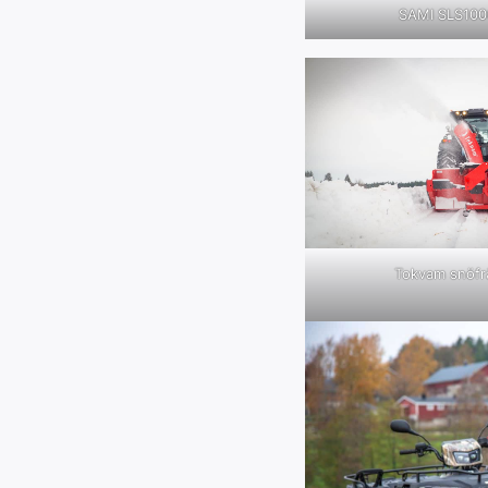
SAMI SLS100
Tokvam snöfr