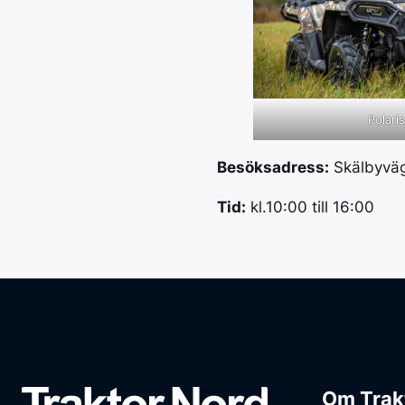
Polari
Besöksadress:
Skälbyväg
Tid:
kl.10:00 till 16:00
Om Trak