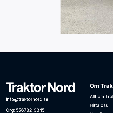
Om Trak
Allt om Tr
info@traktornord.se
Hitta oss
Org: 556782-9345