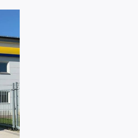
Palms ett världsledande
ation av kraft
varumärke på både
ngsförmåga
skogsvagnar & skogskranar.
treprenad och
1
2
Nästa →
ens mest sålda