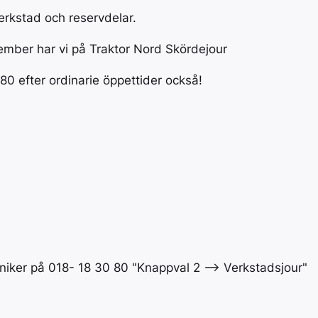
AVANT
Pöttinger bidrar till en
erkstad och reservdelar.
ständigt pågående ökning av
Perfekt kombin
effektiviteten och kvaliteten
och manövreri
tember har vi på Traktor Nord Skördejour
inom agrarproduktion.
inom bygg, en
lantbruk.
80 efter ordinarie öppettider också!
BIGAB
BIGAB är nord
växlarvagn.
iker på 018- 18 30 80 "Knappval 2 --> Verkstadsjour"