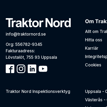
Om Trak
Allt om Tr
info@traktornord.se
Hitta oss
Org: 556782-9345
Karriär
Fakturaadress:
Integritets
Lövstalöt, 755 93 Uppsala
Cookies
Traktor Nord Inspektionsverktyg
Uppsala -
Västerås -