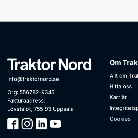
Om Trak
Allt om Tr
info@traktornord.se
Hitta oss
Org: 556782-9345
Karriär
Fakturaadress:
Integritets
Lövstalöt, 755 93 Uppsala
Cookies