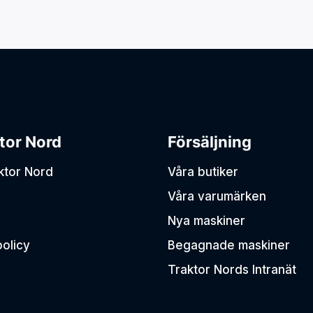
BIGAB
BIGAB är nordens mest sålda
växlarvagn.
tor Nord
Försäljning
aktor Nord
Våra butiker
Våra varumärken
Nya maskiner
policy
Begagnade maskiner
Traktor Nords Intranät