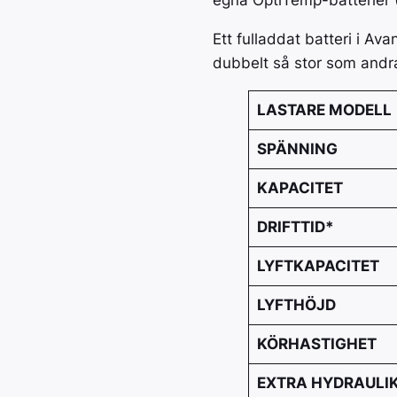
egna OptiTemp-batterier 
Ett fulladdat batteri i A
dubbelt så stor som andra
LASTARE MODELL
SPÄNNING
KAPACITET
DRIFTTID*
LYFTKAPACITET
LYFTHÖJD
KÖRHASTIGHET
EXTRA HYDRAULI