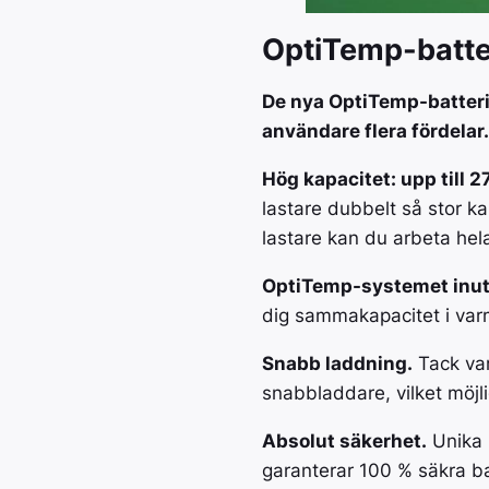
OptiTemp-batte
De nya OptiTemp-batteri
användare flera fördelar.
Hög kapacitet: upp till 
lastare dubbelt så stor ka
lastare kan du arbeta he
OptiTemp-systemet inut
dig sammakapacitet i varm
Snabb laddning.
Tack var
snabbladdare, vilket möjl
Absolut säkerhet.
Unika 
garanterar 100 % säkra ba