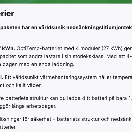
rier
paketen har en världsunik nedsänkningslitiumjontek
27 kWh.
OptiTemp-batteriet med 4 moduler (27 kWh) ger 
pacitet som andra lastare i sin storleksklass. Med ett 4
la dagen med en enda laddning.
i.
Ett världsunikt värmehanteringssystem håller temper
t och kallt väder.
e batteriets struktur kan du ladda ditt batteri på bara 
iggör långa arbetsdagar.
lösningar för säkerhet – batteriets struktur och nedsän
tterier.