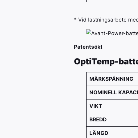
* Vid lastningsarbete me
Patentsökt
OptiTemp-batte
MÄRKSPÄNNING
NOMINELL KAPAC
VIKT
BREDD
LÄNGD