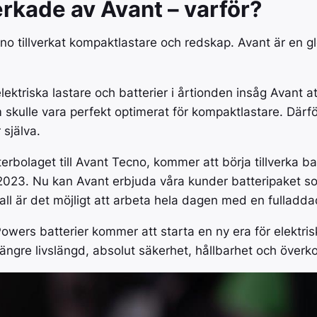
AVANT
verkade av Avant – varför?
Pöttinger bidrar till en
ständigt pågående ökning av
Perfekt kombin
effektiviteten och kvaliteten
och manövreri
cno tillverkat kompaktlastare och redskap. Avant är en 
inom agrarproduktion.
inom bygg, en
lantbruk.
lektriska lastare och batterier i årtionden insåg Avant a
BIGAB
m skulle vara perfekt optimerat för kompaktlastare. Där
BIGAB är nord
 själva.
växlarvagn.
erbolaget till Avant Tecno, kommer att börja tillverka b
 2023. Nu kan Avant erbjuda våra kunder batteripaket s
 fall är det möjligt att arbeta hela dagen med en fulladd
owers batterier kommer att starta en ny era för elektrisk
, längre livslängd, absolut säkerhet, hållbarhet och överko