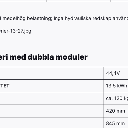
d medelhög belastning; Inga hydrauliska redskap använ
ri med dubbla moduler
44,4V
ITET
13,5 kWh
ca. 120 k
420 mm
845 mm