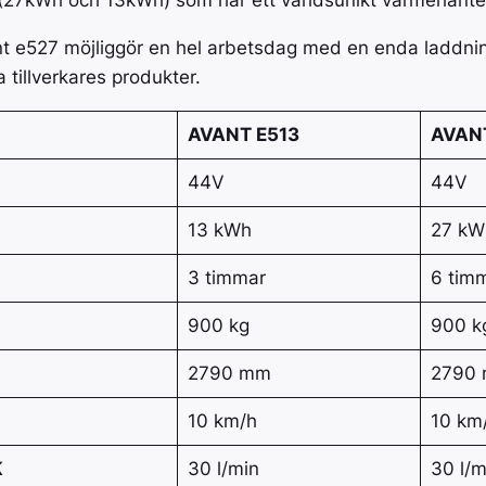
(27kWh och 13kWh) som har ett världsunikt värmehante
vant e527 möjliggör en hel arbetsdag med en enda laddnin
 tillverkares produkter.
AVANT E513
AVAN
44V
44V
13 kWh
27 kW
3 timmar
6 tim
900 kg
900 k
2790 mm
2790
10 km/h
10 km
K
30 l/min
30 l/m