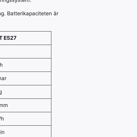
ringssystem.
g. Batterikapaciteten är
T E527
h
mar
g
 mm
/h
in