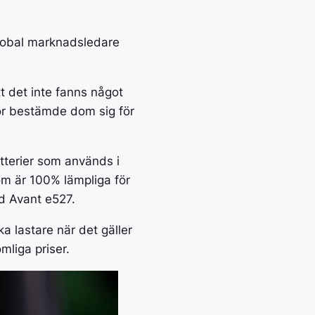
Palms ett världsledande
ation av kraft
varumärke på både
ngsförmåga
skogsvagnar & skogskranar.
global marknadsledare
treprenad och
1
2
Nästa →
tt det inte fanns något
för bestämde dom sig för
ens mest sålda
atterier som används i
om är 100% lämpliga för
ad Avant e527.
a lastare när det gäller
mliga priser.