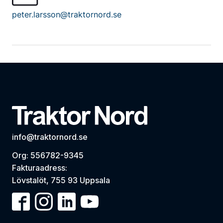
peter.larsson@traktornord.se
info@traktornord.se
Org: 556782-9345
Fakturaadress:
Lövstalöt, 755 93 Uppsala