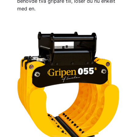
behövde två gripare till, löser du nu enkelt
med en.