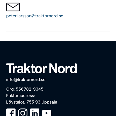
peter.larsson@traktornord.se
info@traktornord.se
Org: 556782-9345
Fakturaadress:
Lövstalöt, 755 93 Uppsala