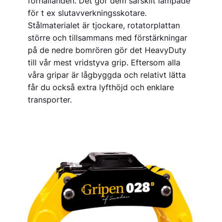
förhållanden. Det gör dem särskilt lämpade
för t ex slut­avverkningsskotare.
Stålmaterialet är tjockare, rotatorplattan
större och tillsammans med förstärkningar
på de nedre bomrören gör det HeavyDuty
till vår mest vridstyva grip. Eftersom alla
våra gripar är lågbyggda och relativt lätta
får du också extra lyfthöjd och enklare
transporter.