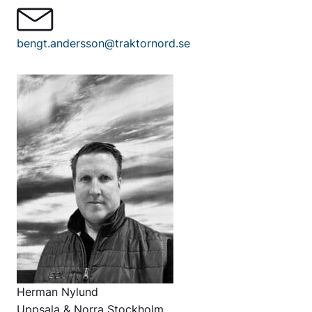
bengt.andersson@traktornord.se
Herman Nylund
Uppsala & Norra Stockholm