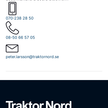
070-238 28 50
08-50 66 57 05
peter.larsson@traktornord.se