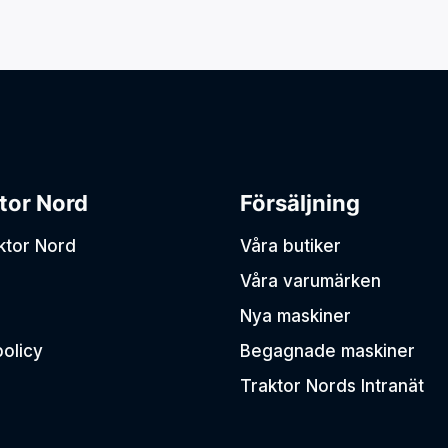
AVANT
Pöttinger bidrar till en
ständigt pågående ökning av
Perfekt kombin
effektiviteten och kvaliteten
och manövreri
inom agrarproduktion.
inom bygg, en
lantbruk.
BIGAB
BIGAB är nord
växlarvagn.
tor Nord
Försäljning
aktor Nord
Våra butiker
Våra varumärken
Nya maskiner
policy
Begagnade maskiner
Traktor Nords Intranät