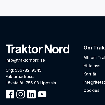
Om Trak
Allt om Tr
info@traktornord.se
Hitta oss
Org: 556782-9345
Karriär
Fakturaadress:
Integritets
Lövstalöt, 755 93 Uppsala
Cookies