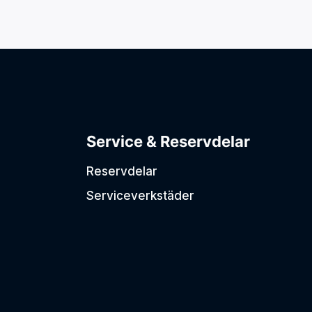
Palms ett världsledande
ation av kraft
varumärke på både
ngsförmåga
skogsvagnar & skogskranar.
treprenad och
1
2
Nästa →
ens mest sålda
Service & Reservdelar
Reservdelar
Serviceverkstäder