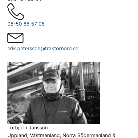
08-50 66 57 06
erik.petersson@traktornord.se
Torbjörn Jansson
Uppland, Västmanland, Norra Södermanland &