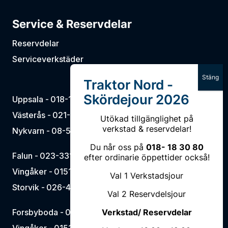
Service & Reservdelar
Reservdelar
Serviceverkstäder
Uppsala -
018-18 30 80
Västerås -
021-15 16 00
Utökad tillgänglighet på
verkstad & reservdelar!
Nykvarn -
08-50 66 57 00
Du når oss på
018- 18 30 80
Falun -
023-331 90
efter ordinarie öppettider också!
Vingåker -
0151-75 07 00
Val 1 Verkstadsjour
Storvik -
026-420 17 17
Val 2 Reservdelsjour
Forsbyboda -
0581-703 10
Verkstad/ Reservdelar
Vingåker -
0151-137 37