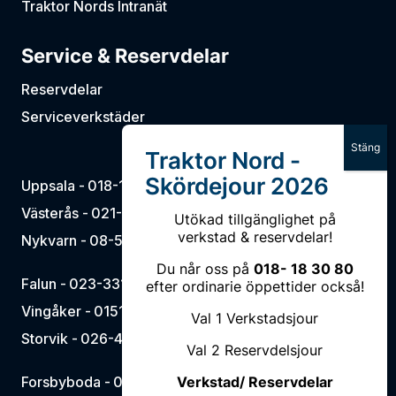
Traktor Nords Intranät
Service & Reservdelar
Reservdelar
Serviceverkstäder
Uppsala -
018-18 30 80
Västerås -
021-15 16 00
Utökad tillgänglighet på
verkstad & reservdelar!
Nykvarn -
08-50 66 57 00
Du når oss på
018- 18 30 80
Falun -
023-331 90
efter ordinarie öppettider också!
Vingåker -
0151-75 07 00
Val 1 Verkstadsjour
Storvik -
026-420 17 17
Val 2 Reservdelsjour
Forsbyboda -
0581-703 10
Verkstad/ Reservdelar