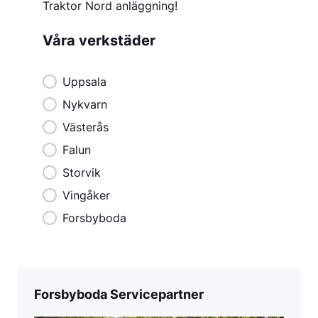
Traktor Nord anläggning!
Våra verkstäder
Våra verkstäder
Uppsala
Nykvarn
Västerås
Falun
Storvik
Vingåker
Forsbyboda
Forsbyboda Servicepartner